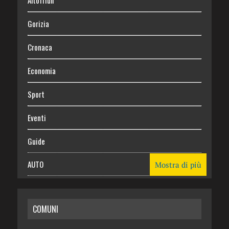
Gorizia
Cronaca
Economia
Sport
Eventi
Guide
AUTO
Mostra di più
CASA
COMUNI
RISPARMIO