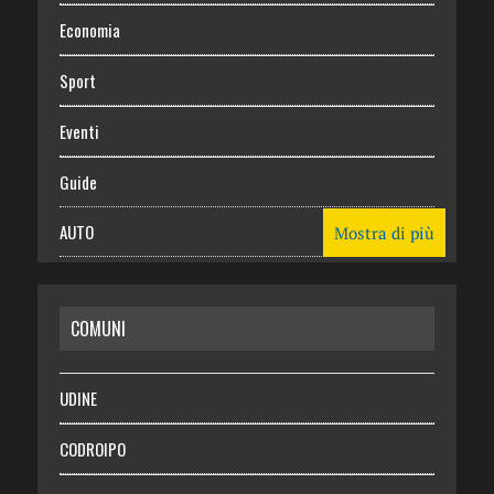
Economia
Sport
Eventi
Guide
AUTO
Mostra di più
CASA
COMUNI
RISPARMIO
SALUTE
UDINE
Necrologie
CODROIPO
Chi siamo