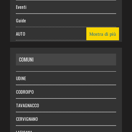
Eventi
Guide
AUTO
Mostra di più
CASA
COMUNI
RISPARMIO
SALUTE
UDINE
Necrologie
CODROIPO
Chi siamo
TAVAGNACCO
Abbonati
CERVIGNANO
Login