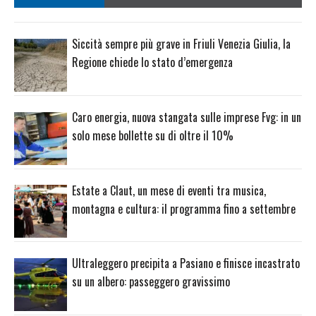
Siccità sempre più grave in Friuli Venezia Giulia, la
Regione chiede lo stato d’emergenza
Caro energia, nuova stangata sulle imprese Fvg: in un
solo mese bollette su di oltre il 10%
Estate a Claut, un mese di eventi tra musica,
montagna e cultura: il programma fino a settembre
Ultraleggero precipita a Pasiano e finisce incastrato
su un albero: passeggero gravissimo