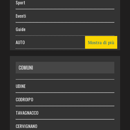
Sport
Eventi
Guide
AUTO
Mostra di più
CASA
COMUNI
RISPARMIO
SALUTE
UDINE
Necrologie
CODROIPO
Chi siamo
TAVAGNACCO
Abbonati
CERVIGNANO