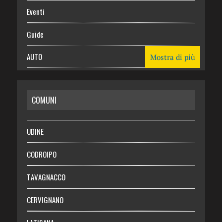
Eventi
Guide
AUTO
Mostra di più
CASA
COMUNI
RISPARMIO
SALUTE
UDINE
Necrologie
CODROIPO
Chi siamo
TAVAGNACCO
Abbonati
CERVIGNANO
Login