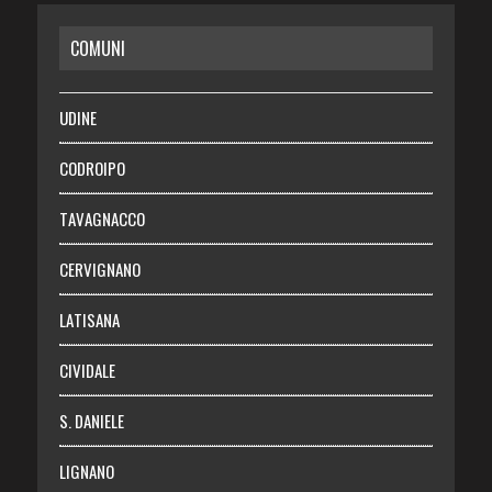
CASA
COMUNI
RISPARMIO
SALUTE
UDINE
Necrologie
CODROIPO
Chi siamo
TAVAGNACCO
Abbonati
CERVIGNANO
Login
LATISANA
CIVIDALE
S. DANIELE
LIGNANO