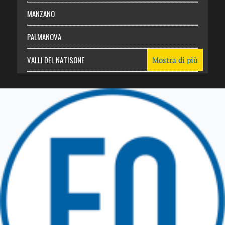
MANZANO
PALMANOVA
VALLI DEL NATISONE
Mostra di più
Friuli Venezia Giulia
TRICESIMO
TARCENTO
GEMONA DEL FRIULI
TOLMEZZO
TARVISIO