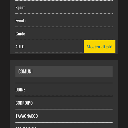
Sport
Eventi
Guide
AUTO
Mostra di più
CASA
COMUNI
RISPARMIO
SALUTE
UDINE
Necrologie
CODROIPO
Chi siamo
TAVAGNACCO
Abbonati