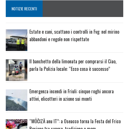
NOTIZIE RECENTI
Estate e cani, scattano i controlli in Fvg: nel mirino
abbandoni e regole non rispettate
Il banchetto della limonata per comprarsi il Ciao,
parla la Polizia locale: “Ecco cosa è successo”
Emergenza incendi in Friuli: cinque roghi ancora
attivi, elicotteri in azione sui monti
“MÖČIZÄ anu IT”: a Oseacco torna la Festa del Frico
Resiano tra sapore, tradizione e mem…