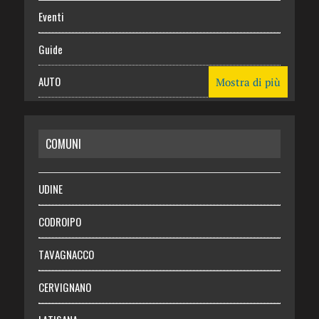
Eventi
Guide
AUTO
Mostra di più
CASA
COMUNI
RISPARMIO
SALUTE
UDINE
Necrologie
CODROIPO
Chi siamo
TAVAGNACCO
Abbonati
CERVIGNANO
Login