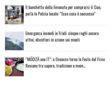
Il banchetto della limonata per comprarsi il Ciao,
parla la Polizia locale: “Ecco cosa è successo”
Emergenza incendi in Friuli: cinque roghi ancora
attivi, elicotteri in azione sui monti
“MÖČIZÄ anu IT”: a Oseacco torna la Festa del Frico
Resiano tra sapore, tradizione e mem…