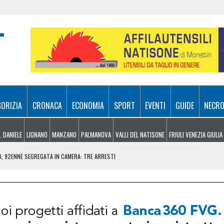
GORIZIA
CRONACA
ECONOMIA
SPORT
EVENTI
GUIDE
NECRO
. DANIELE
LIGNANO
MANZANO
PALMANOVA
VALLI DEL NATISONE
FRIULI VENEZIA GIULIA
A, 92ENNE SEGREGATA IN CAMERA: TRE ARRESTI
EL MONTE SIERA, RECUPERATO CON L’ELICOTTERO
PRENDE FUOCO: CONDUCENTE IN OSPEDALE
GIOVEDÌ 6 AGOSTO