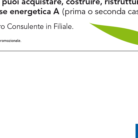
TI TRA SAN VITO AL TAGLIAMENTO, SAN GIOVANNI AL NATISONE E LATISANA