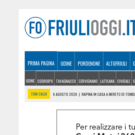
PRIMA PAGINA
UDINE
PORDENONE
ALTOFRIULI
UDINE
CODROIPO
TAVAGNACCO
CERVIGNANO
LATISANA
CIVIDALE
S
TEMI CALDI
6 AGOSTO 2026
|
RAPINA IN CASA A MERETO DI TOMB
6 AGOSTO 2026
|
ESCURSIONISTA BLOCCATO SUI SALTI DI ROCCIA D
5 AGOSTO 2026
|
INCIDENTE ALLO SVINCOLO DI TREBICIANO, AUTO 
5 AGOSTO 2026
|
LE PREVISIONI METEO IN FRIULI VENEZIA GIULIA DI 