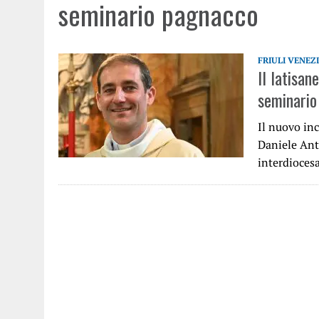
seminario pagnacco
FRIULI VENEZ
Il latisa
seminario
Il nuovo in
Daniele Ant
interdioces