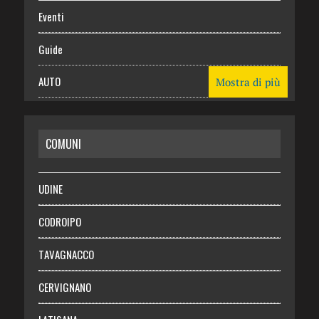
Eventi
Guide
AUTO
Mostra di più
CASA
COMUNI
RISPARMIO
SALUTE
UDINE
Necrologie
CODROIPO
Chi siamo
TAVAGNACCO
Abbonati
CERVIGNANO
Login