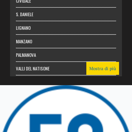
CIVIDALE
S. DANIELE
LIGNANO
MANZANO
PALMANOVA
VALLI DEL NATISONE
Mostra di più
Friuli Venezia Giulia
TRICESIMO
TARCENTO
GEMONA DEL FRIULI