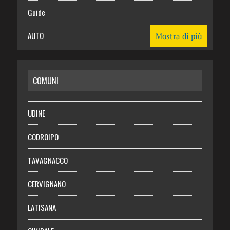
Guide
AUTO
Mostra di più
CASA
COMUNI
RISPARMIO
SALUTE
UDINE
Necrologie
CODROIPO
Chi siamo
TAVAGNACCO
Abbonati
CERVIGNANO
Login
LATISANA