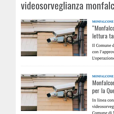
videosorveglianza monfal
MONFALCONE
“Monfalco
lettura ta
Il Comune d
con l’appro
L’operazion
MONFALCONE
Monfalcon
per la Que
In linea con
videosorvegl
Comune di 