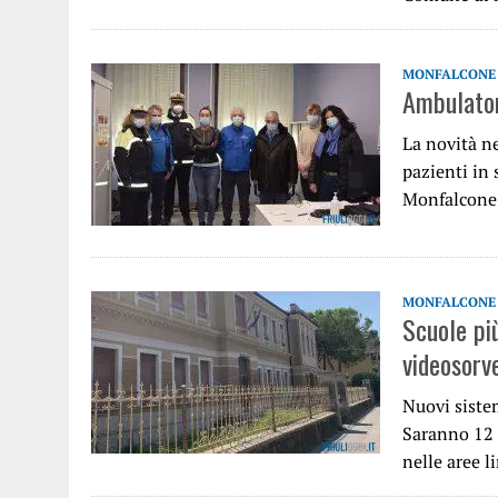
MONFALCONE
Ambulatori
La novità n
pazienti in 
Monfalcone,
MONFALCONE
Scuole pi
videosorv
Nuovi siste
Saranno 12 i
nelle aree l