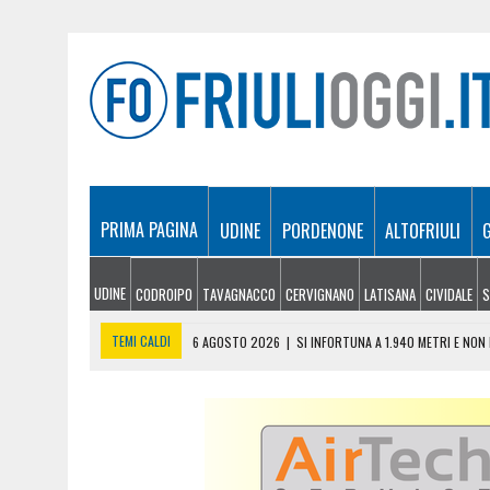
PRIMA PAGINA
UDINE
PORDENONE
ALTOFRIULI
UDINE
CODROIPO
TAVAGNACCO
CERVIGNANO
LATISANA
CIVIDALE
S
TEMI CALDI
6 AGOSTO 2026
|
SI INFORTUNA A 1.940 METRI E NO
6 AGOSTO 2026
|
LE PREVISIONI METEO IN FRIULI VENEZIA GIULIA DI 
6 AGOSTO 2026
|
PRECIPITA COL PARAPENDIO: 25ENNE RESTA SOSPE
6 AGOSTO 2026
|
CALDO RECORD IN FRIULI: 41 GRADI NEL CIVIDALES