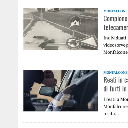
MONFALCONE
Compiono 
telecamer
Individuati 
videosorveg
Monfalcone 
MONFALCONE
Reati in 
di furti i
I reati a Mo
Monfalcone: 
recita…