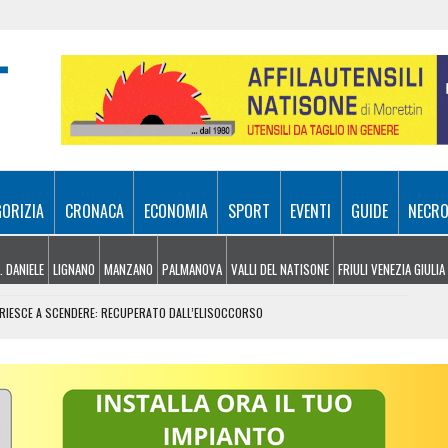
GORIZIA
CRONACA
ECONOMIA
SPORT
EVENTI
GUIDE
NECRO
. DANIELE
LIGNANO
MANZANO
PALMANOVA
VALLI DEL NATISONE
FRIULI VENEZIA GIULIA
N RIESCE A SCENDERE: RECUPERATO DALL’ELISOCCORSO
VENERDÌ 7 AGOSTO
SA A 10 METRI DA TERRA
E, ARRIVANO I TEMPORALI MA NON BASTA