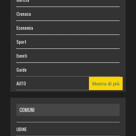
Cronaca
Economia
Sport
Eventi
Guide
AUTO
Mostra di più
CASA
COMUNI
RISPARMIO
SALUTE
UDINE