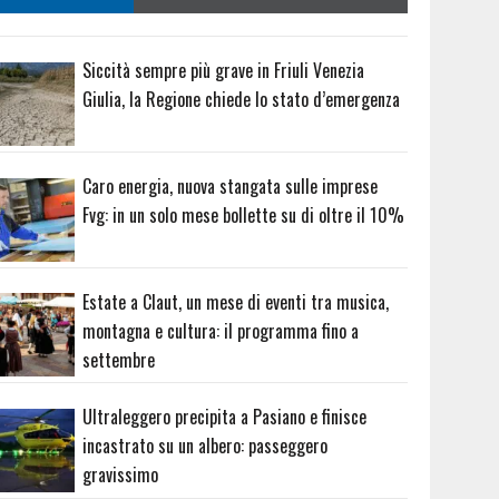
Siccità sempre più grave in Friuli Venezia
Giulia, la Regione chiede lo stato d’emergenza
Caro energia, nuova stangata sulle imprese
Fvg: in un solo mese bollette su di oltre il 10%
Estate a Claut, un mese di eventi tra musica,
montagna e cultura: il programma fino a
settembre
Ultraleggero precipita a Pasiano e finisce
incastrato su un albero: passeggero
gravissimo