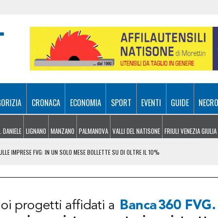
GORIZIA
CRONACA
ECONOMIA
SPORT
EVENTI
GUIDE
NECRO
. DANIELE
LIGNANO
MANZANO
PALMANOVA
VALLI DEL NATISONE
FRIULI VENEZIA GIULIA
LLE IMPRESE FVG: IN UN SOLO MESE BOLLETTE SU DI OLTRE IL 10%
, MONTAGNA E CULTURA: IL PROGRAMMA FINO A SETTEMBRE
INCASTRATO SU UN ALBERO: PASSEGGERO GRAVISSIMO
EL MIRINO ABBANDONI E REGOLE NON RISPETTATE