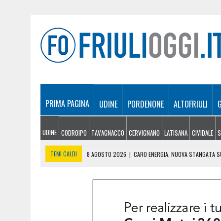
PRIMA PAGINA
UDINE
PORDENONE
ALTOFRIULI
UDINE
CODROIPO
TAVAGNACCO
CERVIGNANO
LATISANA
CIVIDALE
S
TEMI CALDI
8 AGOSTO 2026
|
CARO ENERGIA, NUOVA STANGATA SU
8 AGOSTO 2026
|
ESTATE A CLAUT, UN MESE DI EVENTI TRA MUSICA
8 AGOSTO 2026
|
ULTRALEGGERO PRECIPITA A PASIANO E FINISCE 
7 AGOSTO 2026
|
ESTATE E CANI, SCATTANO I CONTROLLI IN FVG: N