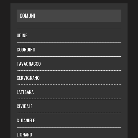
CASA
COMUNI
RISPARMIO
SALUTE
UDINE
Necrologie
CODROIPO
Chi siamo
TAVAGNACCO
Abbonati
CERVIGNANO
Login
LATISANA
CIVIDALE
S. DANIELE
LIGNANO