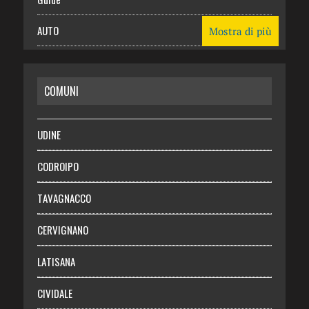
AUTO
Mostra di più
CASA
COMUNI
RISPARMIO
SALUTE
UDINE
Necrologie
CODROIPO
Chi siamo
TAVAGNACCO
Abbonati
CERVIGNANO
Login
LATISANA
CIVIDALE