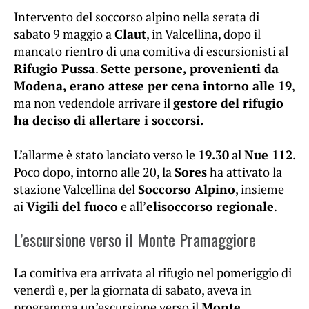
Intervento del soccorso alpino nella serata di
sabato 9 maggio a
Claut
, in Valcellina, dopo il
mancato rientro di una comitiva di escursionisti al
Rifugio Pussa
.
Sette persone, provenienti da
Modena, erano attese per cena intorno alle 19
,
ma non vedendole arrivare il
gestore del rifugio
ha deciso di allertare i soccorsi.
L’allarme è stato lanciato verso le
19.30
al
Nue 112
.
Poco dopo, intorno alle 20, la
Sores
ha attivato la
stazione Valcellina del
Soccorso Alpino
, insieme
ai
Vigili del fuoco
e all’
elisoccorso regionale
.
L’escursione verso il Monte Pramaggiore
La comitiva era arrivata al rifugio nel pomeriggio di
venerdì e, per la giornata di sabato, aveva in
programma un’escursione verso il
Monte