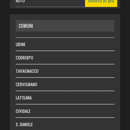
AUTO
Mostra di più
CASA
COMUNI
RISPARMIO
SALUTE
UDINE
Necrologie
CODROIPO
Chi siamo
TAVAGNACCO
Abbonati
CERVIGNANO
Login
LATISANA
CIVIDALE
S. DANIELE