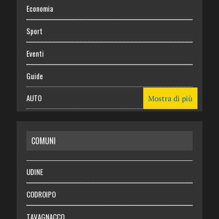
Economia
Sport
Eventi
Guide
AUTO
Mostra di più
CASA
COMUNI
RISPARMIO
SALUTE
UDINE
Necrologie
CODROIPO
Chi siamo
TAVAGNACCO