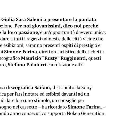
r
Giulia Sara Salemi
a presentare la puntata
:
mozione.
Per noi giovanissimi, dico noi perché
 la loro passione
, è un’opportunità davvero unica.
dare a tutti i ragazzi udinesi e delle città vicine che
e esibizioni, saranno presenti ospiti di prestigio e
cui
Simone Farina
, direttore artistico dell’etichetta
iscografico
Maurizio “Rusty” Rugginenti,
questi
caro,
Stefano Palaferri
e a rotazione altri.
sa discografica Saifam,
distribuito da Sony
ca per farsi notare ed esibirsi davanti ad un
uò dare loro uno stimolo, un consiglio per
o sogno nel cassetto – ha ricordato
Simone Farina
. –
econdo anno consecutivo supporta Nokep Generation