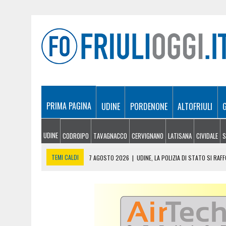
PRIMA PAGINA
UDINE
PORDENONE
ALTOFRIULI
UDINE
CODROIPO
TAVAGNACCO
CERVIGNANO
LATISANA
CIVIDALE
S
TEMI CALDI
7 AGOSTO 2026
|
UDINE, LA POLIZIA DI STATO SI RAF
7 AGOSTO 2026
|
DROGA, FURTI E MINACCE: ARRESTATO A CORDENON
7 AGOSTO 2026
|
INCENDI IN FVG, NUOVI FOCOLAI A TRAMONTI: ELI
7 AGOSTO 2026
|
LE NOTTI DEL VINO, DUE WEEKEND TRA FRIULI VENEZ