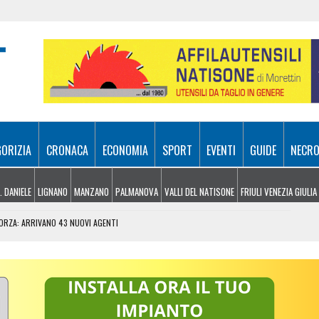
GORIZIA
CRONACA
ECONOMIA
SPORT
EVENTI
GUIDE
NECRO
. DANIELE
LIGNANO
MANZANO
PALMANOVA
VALLI DEL NATISONE
FRIULI VENEZIA GIULIA
FORZA: ARRIVANO 43 NUOVI AGENTI
S, DEVE SCONTARE QUASI 5 ANNI DI CARCERE
COTTERO IN AZIONE SUL MONTE VALCALDA
IA GIULIA, CROAZIA ED EVENTI SOTTO IL CIELO D’AGOSTO