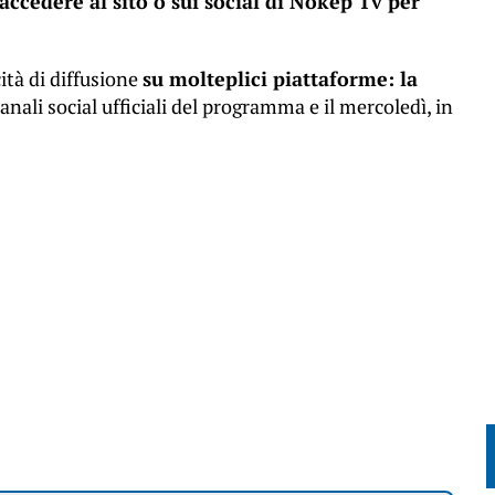
 accedere al sito o sui social di Nokep Tv per
ità di diffusione
su molteplici piattaforme: la
canali social ufficiali del programma e il mercoledì, in