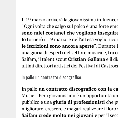
Il 19 marzo arriverà la giovanissima influence
“Ogni volta che salgo sul palco è una forte e
sono miei coetanei che vogliono inseguire
Io tornerò il 19 marzo e nell’attesa voglio ricor
le iscrizioni sono ancora aperte
“. Durante l
una giuria di esperti del settore musicale, tra 
Saifam, il talent scout
Cristian Gallana
e il d
ultimi direttori artistici del Festival di Castro
In palio un contratto discografico.
In palio
un contratto discografico con la ca
Music: “Per i giovanissimi è un’opportunità uni
pubblico e una
giuria di professionisti
che p
migliorare, crescere e magari realizzare il lor
Saifam crede molto nei giovani
e per il s