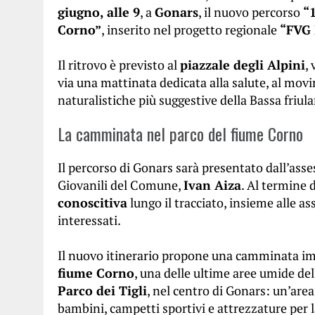
giugno, alle 9
, a
Gonars
, il nuovo percorso
“
Corno”
, inserito nel progetto regionale
“FVG 
Il ritrovo è previsto al
piazzale degli Alpini
,
via una mattinata dedicata alla salute, al movi
naturalistiche più suggestive della Bassa friul
La camminata nel parco del fiume Corno
Il percorso di Gonars sarà presentato dall’asse
Giovanili del Comune,
Ivan Aiza
. Al termine 
conoscitiva
lungo il tracciato, insieme alle ass
interessati.
Il nuovo itinerario propone una camminata i
fiume Corno
, una delle ultime aree umide dell
Parco dei Tigli
, nel centro di Gonars: un’area
bambini, campetti sportivi e attrezzature per l