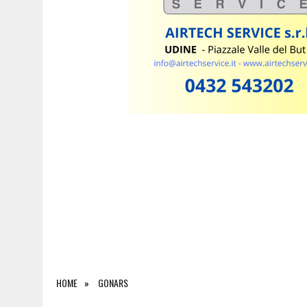
7 AGOSTO 2026
|
ESTATE E CANI, SCATTANO I CONTROLLI IN FVG: N
HOME
GONARS