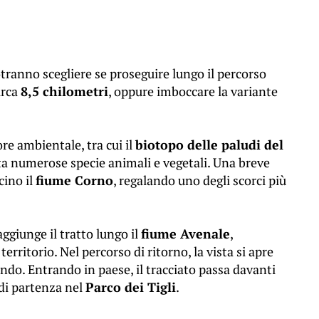
potranno scegliere se proseguire lungo il percorso
irca
8,5 chilometri
, oppure imboccare la variante
ore ambientale, tra cui il
biotopo delle paludi del
ita numerose specie animali e vegetali. Una breve
cino il
fiume Corno
, regalando uno degli scorci più
ggiunge il tratto lungo il
fiume Avenale
,
erritorio. Nel percorso di ritorno, la vista si apre
ondo. Entrando in paese, il tracciato passa davanti
 di partenza nel
Parco dei Tigli
.