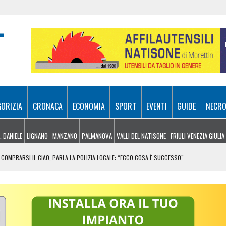
GORIZIA
CRONACA
ECONOMIA
SPORT
EVENTI
GUIDE
NECRO
. DANIELE
LIGNANO
MANZANO
PALMANOVA
VALLI DEL NATISONE
FRIULI VENEZIA GIULIA
COMPRARSI IL CIAO, PARLA LA POLIZIA LOCALE: “ECCO COSA È SUCCESSO”
RA ATTIVI, ELICOTTERI IN AZIONE SUI MONTI
 FRICO RESIANO TRA SAPORE, TRADIZIONE E MEMORIA
IL CONTACTLESS PER VIAGGIARE IN GRUPPO