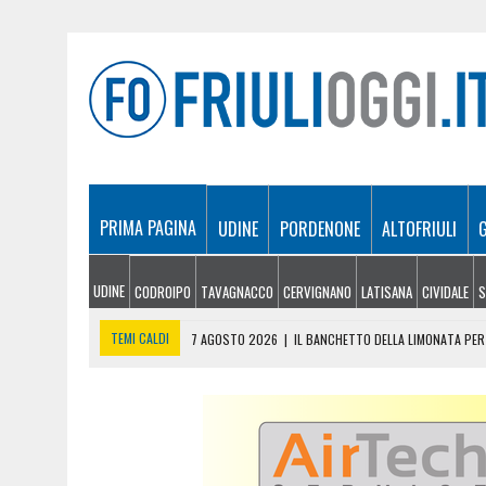
PRIMA PAGINA
UDINE
PORDENONE
ALTOFRIULI
UDINE
CODROIPO
TAVAGNACCO
CERVIGNANO
LATISANA
CIVIDALE
S
TEMI CALDI
7 AGOSTO 2026
|
IL BANCHETTO DELLA LIMONATA PER 
7 AGOSTO 2026
|
EMERGENZA INCENDI IN FRIULI: CINQUE ROGHI ANCO
7 AGOSTO 2026
|
“MÖČIZÄ ANU IT”: A OSEACCO TORNA LA FESTA DEL
7 AGOSTO 2026
|
UN TAP, 10 BIGLIETTI: SUI BUS DI UDINE ARRIVA 