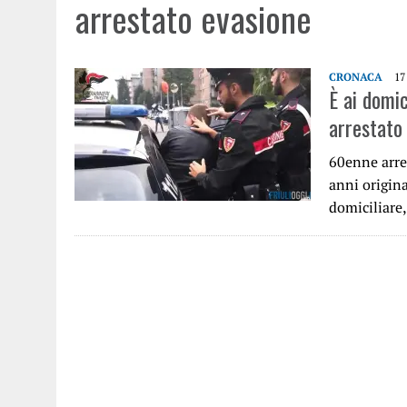
arrestato evasione
CRONACA
17
È ai domic
arrestato
60enne arre
anni origina
domiciliare,