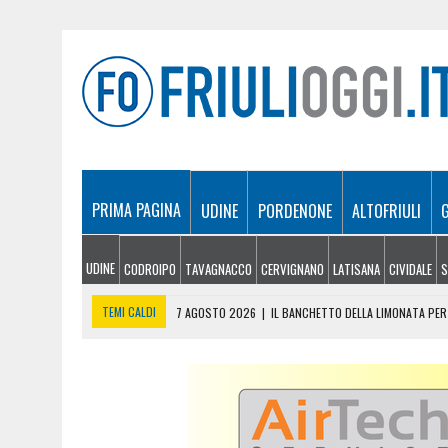
PRIMA PAGINA
UDINE
PORDENONE
ALTOFRIULI
UDINE
CODROIPO
TAVAGNACCO
CERVIGNANO
LATISANA
CIVIDALE
S
TEMI CALDI
7 AGOSTO 2026
|
IL BANCHETTO DELLA LIMONATA PER 
7 AGOSTO 2026
|
EMERGENZA INCENDI IN FRIULI: CINQUE ROGHI ANCO
7 AGOSTO 2026
|
“MÖČIZÄ ANU IT”: A OSEACCO TORNA LA FESTA DEL
7 AGOSTO 2026
|
UN TAP, 10 BIGLIETTI: SUI BUS DI UDINE ARRIVA 