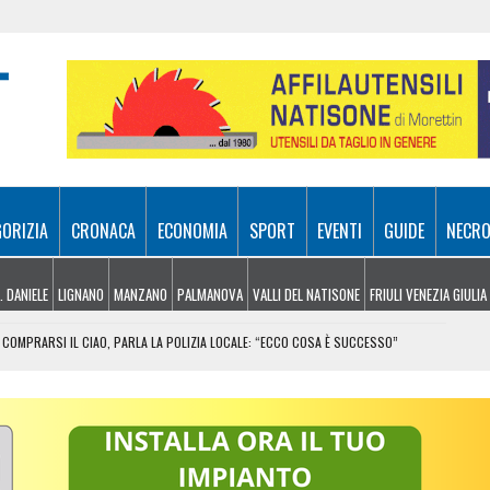
GORIZIA
CRONACA
ECONOMIA
SPORT
EVENTI
GUIDE
NECRO
. DANIELE
LIGNANO
MANZANO
PALMANOVA
VALLI DEL NATISONE
FRIULI VENEZIA GIULIA
COMPRARSI IL CIAO, PARLA LA POLIZIA LOCALE: “ECCO COSA È SUCCESSO”
RA ATTIVI, ELICOTTERI IN AZIONE SUI MONTI
 FRICO RESIANO TRA SAPORE, TRADIZIONE E MEMORIA
IL CONTACTLESS PER VIAGGIARE IN GRUPPO