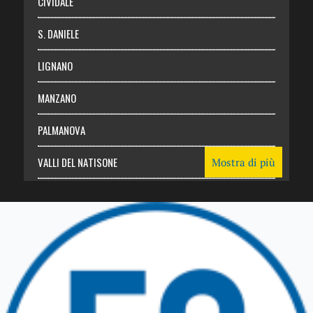
CIVIDALE
S. DANIELE
LIGNANO
MANZANO
PALMANOVA
VALLI DEL NATISONE
Mostra di più
Friuli Venezia Giulia
TRICESIMO
TARCENTO
GEMONA DEL FRIULI