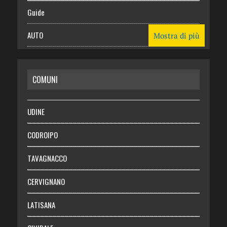
Guide
AUTO
Mostra di più
CASA
COMUNI
RISPARMIO
SALUTE
UDINE
Necrologie
CODROIPO
Chi siamo
TAVAGNACCO
Abbonati
CERVIGNANO
Login
LATISANA