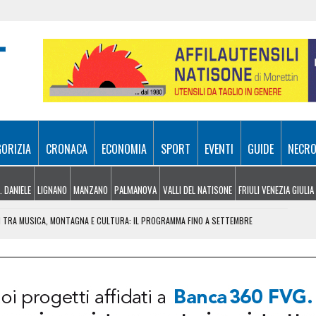
GORIZIA
CRONACA
ECONOMIA
SPORT
EVENTI
GUIDE
NECRO
. DANIELE
LIGNANO
MANZANO
PALMANOVA
VALLI DEL NATISONE
FRIULI VENEZIA GIULIA
TI TRA MUSICA, MONTAGNA E CULTURA: IL PROGRAMMA FINO A SETTEMBRE
INCASTRATO SU UN ALBERO: PASSEGGERO GRAVISSIMO
EL MIRINO ABBANDONI E REGOLE NON RISPETTATE
CIAO, PARLA LA POLIZIA LOCALE: “ECCO COSA È SUCCESSO”