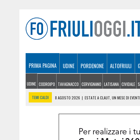
PRIMA PAGINA
UDINE
PORDENONE
ALTOFRIULI
UDINE
CODROIPO
TAVAGNACCO
CERVIGNANO
LATISANA
CIVIDALE
S
TEMI CALDI
8 AGOSTO 2026
|
ESTATE A CLAUT, UN MESE DI EVEN
8 AGOSTO 2026
|
ULTRALEGGERO PRECIPITA A PASIANO E FINISCE 
7 AGOSTO 2026
|
ESTATE E CANI, SCATTANO I CONTROLLI IN FVG: N
7 AGOSTO 2026
|
IL BANCHETTO DELLA LIMONATA PER COMPRARSI IL 