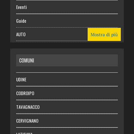
Eventi
Guide
AUTO
Mostra di più
CASA
COMUNI
RISPARMIO
SALUTE
UDINE
Necrologie
CODROIPO
Chi siamo
TAVAGNACCO
Abbonati
CERVIGNANO
Login