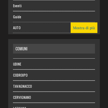
Eventi
Guide
AUTO
Mostra di più
CASA
COMUNI
RISPARMIO
SALUTE
UDINE
Necrologie
CODROIPO
Chi siamo
TAVAGNACCO
Abbonati
CERVIGNANO
Login