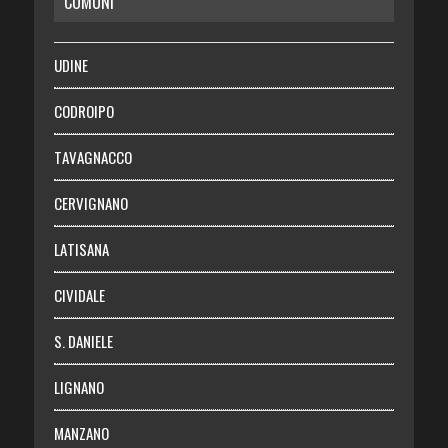
COMUNI
RISPARMIO
SALUTE
UDINE
Necrologie
CODROIPO
Chi siamo
TAVAGNACCO
Abbonati
CERVIGNANO
Login
LATISANA
CIVIDALE
S. DANIELE
LIGNANO
MANZANO