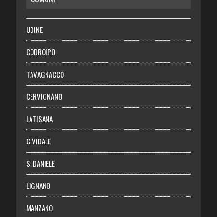
RISPARMIO
SALUTE
UDINE
Necrologie
CODROIPO
Chi siamo
TAVAGNACCO
Abbonati
CERVIGNANO
Login
LATISANA
CIVIDALE
S. DANIELE
LIGNANO
MANZANO