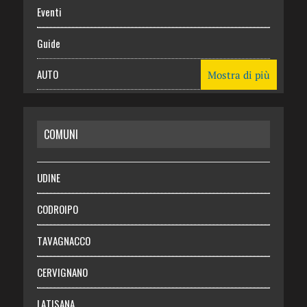
Eventi
Guide
AUTO
Mostra di più
CASA
COMUNI
RISPARMIO
SALUTE
UDINE
Necrologie
CODROIPO
Chi siamo
TAVAGNACCO
Abbonati
CERVIGNANO
Login
LATISANA