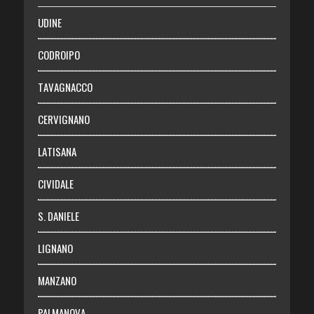
SALUTE
UDINE
Necrologie
CODROIPO
Chi siamo
TAVAGNACCO
Abbonati
CERVIGNANO
Login
LATISANA
CIVIDALE
S. DANIELE
LIGNANO
MANZANO
PALMANOVA