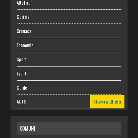
Altofriuli
Gorizia
Cronaca
Economia
Sport
Eventi
Guide
AUTO
Mostra di più
CASA
COMUNI
RISPARMIO