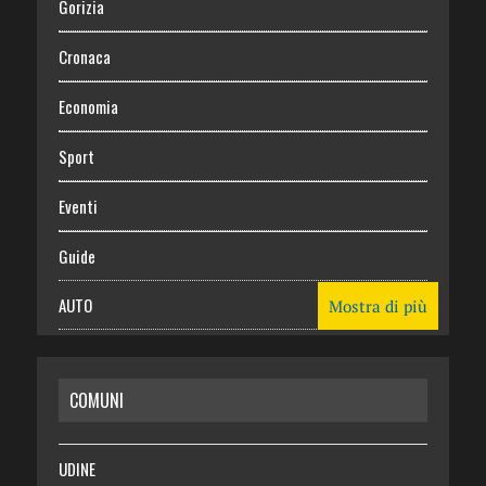
Gorizia
Cronaca
Economia
Sport
Eventi
Guide
AUTO
Mostra di più
CASA
COMUNI
RISPARMIO
SALUTE
UDINE