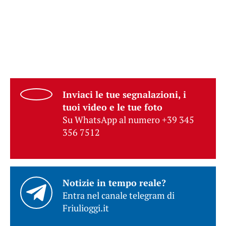
Inviaci le tue segnalazioni, i
tuoi video e le tue foto
Su WhatsApp al numero +39 345
356 7512
Notizie in tempo reale?
Entra nel canale telegram di
Friulioggi.it