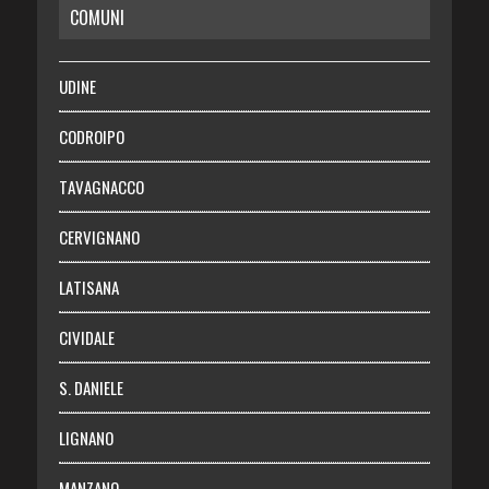
COMUNI
RISPARMIO
SALUTE
UDINE
Necrologie
CODROIPO
Chi siamo
TAVAGNACCO
Abbonati
CERVIGNANO
Login
LATISANA
CIVIDALE
S. DANIELE
LIGNANO
MANZANO