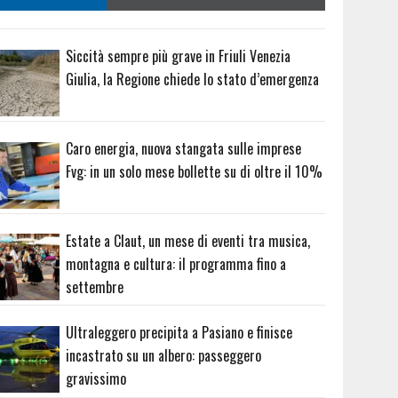
Siccità sempre più grave in Friuli Venezia
Giulia, la Regione chiede lo stato d’emergenza
Caro energia, nuova stangata sulle imprese
Fvg: in un solo mese bollette su di oltre il 10%
Estate a Claut, un mese di eventi tra musica,
montagna e cultura: il programma fino a
settembre
Ultraleggero precipita a Pasiano e finisce
incastrato su un albero: passeggero
gravissimo