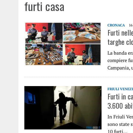
furti casa
CRONACA
16
Furti nell
targhe cl
La banda era
compiere fur
Campania, u
FRIULI VENEZ
Furti in c
3.600 abi
In Friuli Ve
sono state s
10 furti…