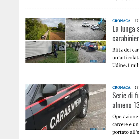
CRONACA
17
La lunga s
carabinie
Blitz dei ca
un’articolat
Udine. I mi
CRONACA
17
Serie di fu
almeno 13
Operazione d
carcere e un
portato all