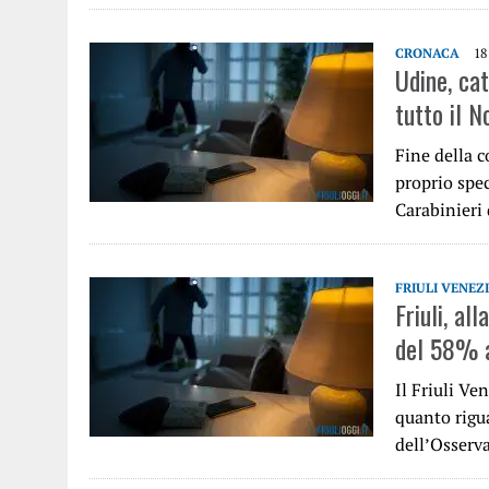
CRONACA
18
Udine, cat
tutto il N
Fine della c
proprio speci
Carabinieri
FRIULI VENEZ
Friuli, al
del 58% 
Il Friuli Ve
quanto rigu
dell’Osserv