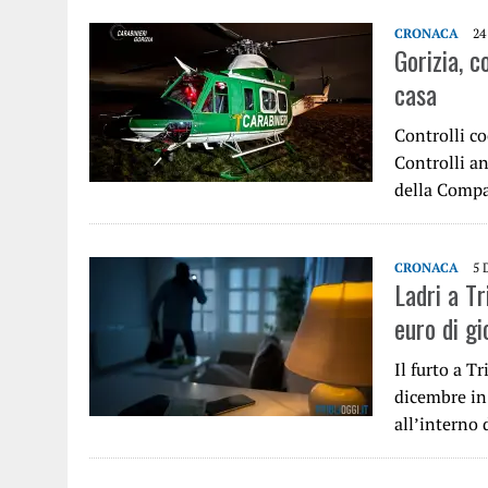
CRONACA
24
Gorizia, c
casa
Controlli co
Controlli an
della Compa
CRONACA
5 
Ladri a T
euro di gio
Il furto a T
dicembre in 
all’interno