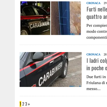
CRONACA
29
Furti nell
quattro ar
Per compiere
modo control
componenti
CRONACA
28
I ladri co
in poche 
Due furti in
Friulana di 
messo…
1
2
3
»