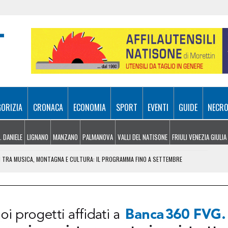
GORIZIA
CRONACA
ECONOMIA
SPORT
EVENTI
GUIDE
NECRO
. DANIELE
LIGNANO
MANZANO
PALMANOVA
VALLI DEL NATISONE
FRIULI VENEZIA GIULIA
NO E FINISCE INCASTRATO SU UN ALBERO: PASSEGGERO GRAVISSIMO
EL MIRINO ABBANDONI E REGOLE NON RISPETTATE
LIA, LA REGIONE CHIEDE LO STATO D’EMERGENZA
G: IN UN SOLO MESE BOLLETTE SU DI OLTRE IL 10%