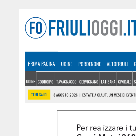
PRIMA PAGINA
UDINE
PORDENONE
ALTOFRIULI
UDINE
CODROIPO
TAVAGNACCO
CERVIGNANO
LATISANA
CIVIDALE
S
TEMI CALDI
8 AGOSTO 2026
|
ULTRALEGGERO PRECIPITA A PASIA
7 AGOSTO 2026
|
ESTATE E CANI, SCATTANO I CONTROLLI IN FVG: N
8 AGOSTO 2026
|
SICCITÀ SEMPRE PIÙ GRAVE IN FRIULI VENEZIA GIU
8 AGOSTO 2026
|
CARO ENERGIA, NUOVA STANGATA SULLE IMPRESE FV