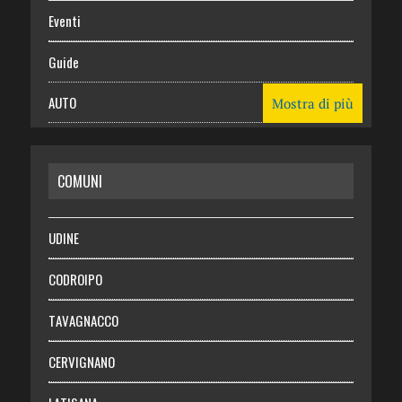
Eventi
Guide
AUTO
Mostra di più
CASA
COMUNI
RISPARMIO
SALUTE
UDINE
Necrologie
CODROIPO
Chi siamo
TAVAGNACCO
Abbonati
CERVIGNANO
Login