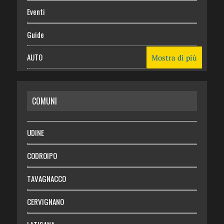
Eventi
Guide
AUTO
Mostra di più
CASA
COMUNI
RISPARMIO
SALUTE
UDINE
Necrologie
CODROIPO
Chi siamo
TAVAGNACCO
Abbonati
CERVIGNANO
Login