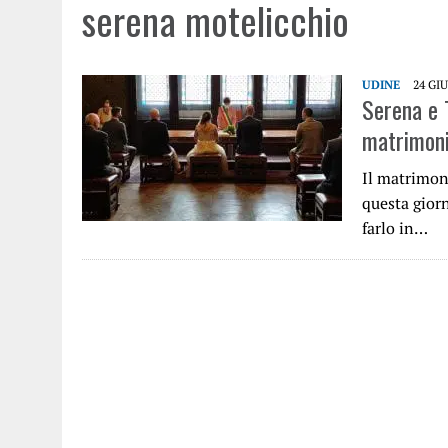
serena motelicchio
UDINE
24 GI
Serena e 
matrimoni
Il matrimoni
questa giorn
farlo in…