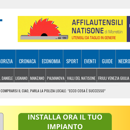
GORIZIA
CRONACA
ECONOMIA
SPORT
EVENTI
GUIDE
NECRO
. DANIELE
LIGNANO
MANZANO
PALMANOVA
VALLI DEL NATISONE
FRIULI VENEZIA GIULIA
COMPRARSI IL CIAO, PARLA LA POLIZIA LOCALE: “ECCO COSA È SUCCESSO”
RA ATTIVI, ELICOTTERI IN AZIONE SUI MONTI
 FRICO RESIANO TRA SAPORE, TRADIZIONE E MEMORIA
IL CONTACTLESS PER VIAGGIARE IN GRUPPO