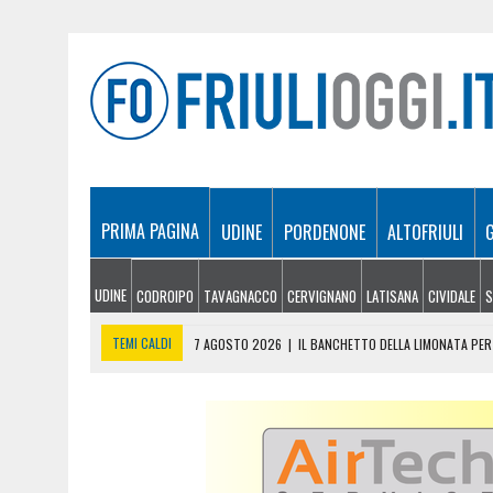
PRIMA PAGINA
UDINE
PORDENONE
ALTOFRIULI
UDINE
CODROIPO
TAVAGNACCO
CERVIGNANO
LATISANA
CIVIDALE
S
TEMI CALDI
7 AGOSTO 2026
|
IL BANCHETTO DELLA LIMONATA PER 
7 AGOSTO 2026
|
EMERGENZA INCENDI IN FRIULI: CINQUE ROGHI ANCO
7 AGOSTO 2026
|
“MÖČIZÄ ANU IT”: A OSEACCO TORNA LA FESTA DEL
7 AGOSTO 2026
|
UN TAP, 10 BIGLIETTI: SUI BUS DI UDINE ARRIVA 