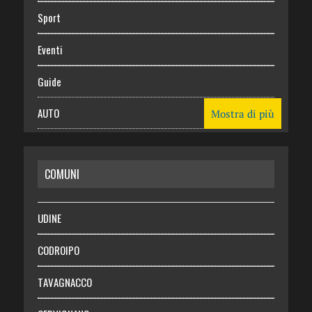
Sport
Eventi
Guide
AUTO
Mostra di più
CASA
COMUNI
RISPARMIO
SALUTE
UDINE
Necrologie
CODROIPO
Chi siamo
TAVAGNACCO
Abbonati