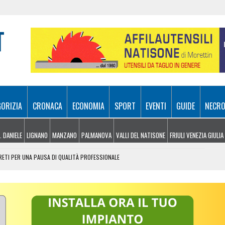
GORIZIA
CRONACA
ECONOMIA
SPORT
EVENTI
GUIDE
NECRO
. DANIELE
LIGNANO
MANZANO
PALMANOVA
VALLI DEL NATISONE
FRIULI VENEZIA GIULIA
GRETI PER UNA PAUSA DI QUALITÀ PROFESSIONALE
RNA IL BARCELLONA DAVANTI A 23MILA TIFOSI
DI REGIA AL VIA, VOTO POSSIBILE NEL 2027
ICOLI IN VIAGGIO, SCATTA LA MAXI TASK FORCE