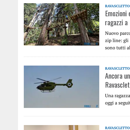
RAVASCLETTO
Emozioni e
ragazzi a
Nuovo parco
zip line: gl
sono tutti 
RAVASCLETTO
Ancora un 
Ravasclet
Una ragazza 
oggi a segui
RAVASCLETTO