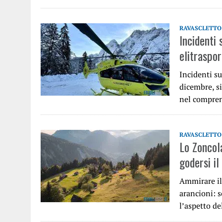
RAVASCLETTO
Incidenti 
elitraspo
Incidenti su
dicembre, si
nel compre
RAVASCLETTO
Lo Zoncola
godersi il
Ammirare il 
arancioni: 
l’aspetto d