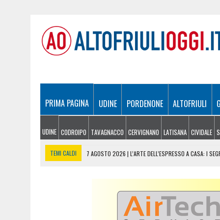
PRIMA PAGINA
UDINE
PORDENONE
ALTOFRIULI
UDINE
CODROIPO
TAVAGNACCO
CERVIGNANO
LATISANA
CIVIDALE
S
TEMI CALDI
7 AGOSTO 2026
|
L’ARTE DELL’ESPRESSO A CASA: I SE
7 AGOSTO 2026
|
FVG CUP, UDINE SOTTO I RIFLETTORI DEL MONDO: TO
7 AGOSTO 2026
|
PROVINCE FVG, LA RIFORMA ENTRA NEL VIVO: CABINA 
7 AGOSTO 2026
|
AUTOSTRADE, SABATO DA BOLLINO NERO: 200MILA VE