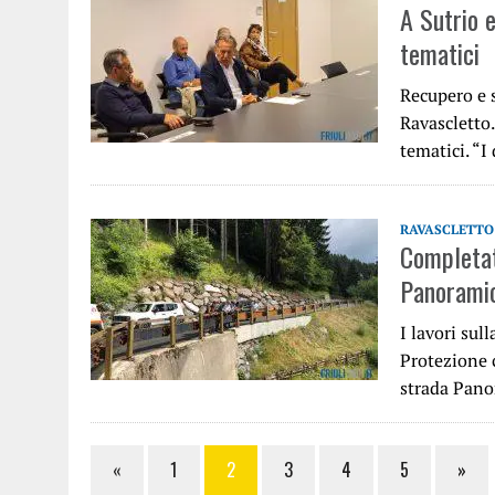
A Sutrio 
tematici
Recupero e s
Ravascletto.
tematici. “I
RAVASCLETTO
Completati
Panoramic
I lavori sul
Protezione c
strada Pano
«
1
2
3
4
5
»