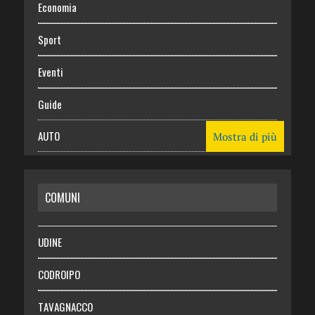
Economia
Sport
Eventi
Guide
AUTO
Mostra di più
CASA
COMUNI
RISPARMIO
SALUTE
UDINE
Necrologie
CODROIPO
Chi siamo
TAVAGNACCO