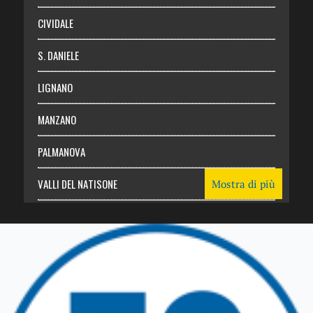
CIVIDALE
S. DANIELE
LIGNANO
MANZANO
PALMANOVA
VALLI DEL NATISONE
Mostra di più
Friuli Venezia Giulia
TRICESIMO
TARCENTO
GEMONA DEL FRIULI