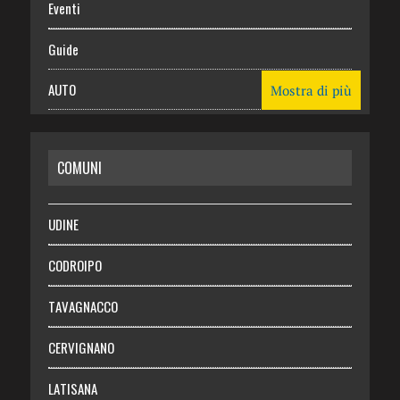
Eventi
Guide
AUTO
Mostra di più
CASA
COMUNI
RISPARMIO
SALUTE
UDINE
Necrologie
CODROIPO
Chi siamo
TAVAGNACCO
Abbonati
CERVIGNANO
Login
LATISANA